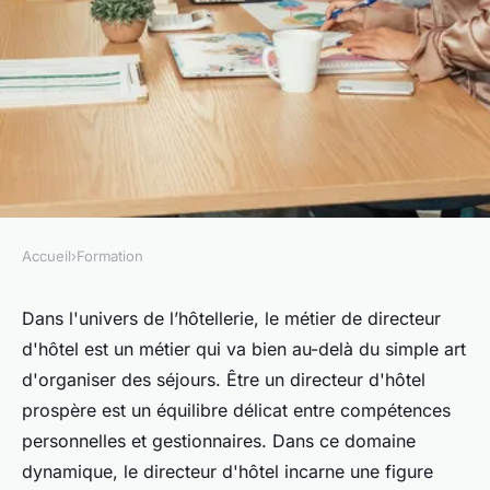
Accueil
›
Formation
FORMATION
Quelles sont les spécificités du
Dans l'univers de l’hôtellerie, le métier de directeur
d'hôtel est un métier qui va bien au-delà du simple art
métier de directeur d'hôtel ?
d'organiser des séjours. Être un directeur d'hôtel
prospère est un équilibre délicat entre compétences
admin
•
16 janvier 2024
•
3 min de lecture
personnelles et gestionnaires. Dans ce domaine
dynamique, le directeur d'hôtel incarne une figure