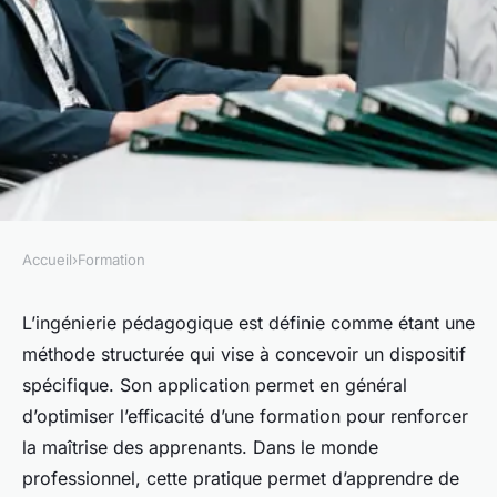
Accueil
›
Formation
FORMATION
Guide sur le processus
L’ingénierie pédagogique est définie comme étant une
méthode structurée qui vise à concevoir un dispositif
d'ingénierie pédagogique
spécifique. Son application permet en général
d’optimiser l’efficacité d’une formation pour renforcer
admin
•
22 septembre 2023
•
3 min de lecture
la maîtrise des apprenants. Dans le monde
professionnel, cette pratique permet d’apprendre de