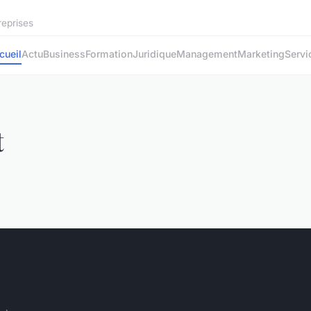
reprises
cueil
Actu
Business
Formation
Juridique
Management
Marketing
Servi
t