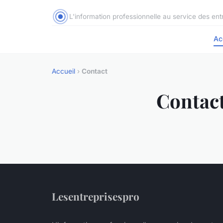
L'information professionnelle au service des ent
Ac
Accueil
›
Contact
Contac
Lesentreprisespro