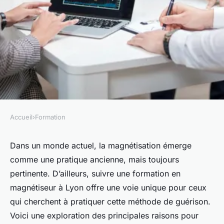
Accueil
›
Formation
FORMATION
Le monde de la magnétisation
Dans un monde actuel, la magnétisation émerge
comme une pratique ancienne, mais toujours
: Pourquoi suivre une
pertinente. D’ailleurs, suivre une formation en
formation magnetiseur à Lyon
magnétiseur à Lyon offre une voie unique pour ceux
?
qui cherchent à pratiquer cette méthode de guérison.
Voici une exploration des principales raisons pour
admin
•
28 mars 2024
•
3 min de lecture