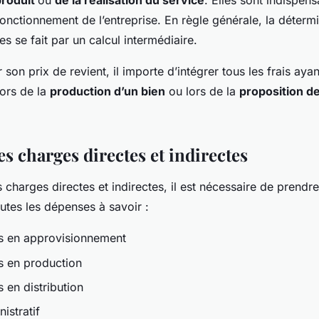
produit
ou
de la réalisation du service
. Elles sont indispen
fonctionnement de l’entreprise. En règle générale, la déterm
es se fait par un calcul intermédiaire.
r son prix de revient, il importe d’intégrer tous les frais ay
lors de la
production d’un bien
ou lors de la
proposition d
es charges directes et indirectes
s charges directes et indirectes, il est nécessaire de prendr
outes les dépenses à savoir :
s en approvisionnement
s en production
 en distribution
istratif