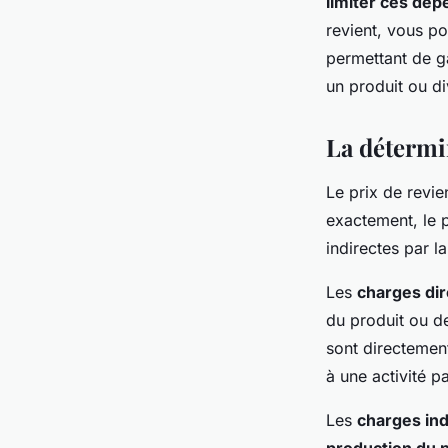
limiter ces dé
revient, vous po
permettant de g
un produit ou div
La détermi
Le prix de revie
exactement, le p
indirectes par l
Les
charges di
du produit ou de
sont directement
à une activité pa
Les
charges ind