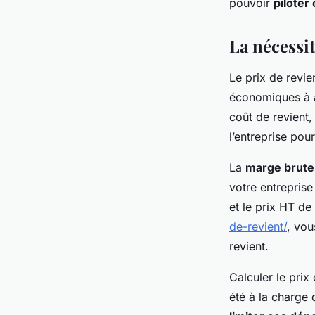
pouvoir
piloter
admin
•
4 avril 2023
•
3 min de lecture
La nécessit
Le prix de revie
économiques à a
coût de revient,
l’entreprise pou
La
marge brute
votre entreprise
et le prix HT de 
de-revient/
, vou
revient.
Calculer le pri
été à la charge d