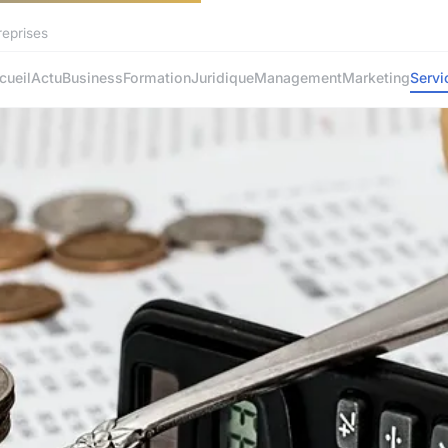
reprises
cueil
Actu
Business
Formation
Juridique
Management
Marketing
Servi