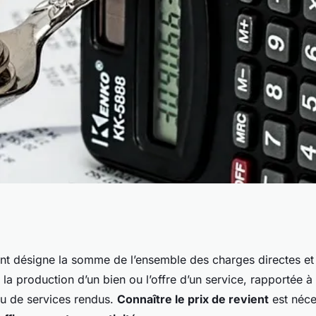
i est-il important
ent désigne la somme de l’ensemble des charges directes et 
r la production d’un bien ou l’offre d’un service, rapportée à
de revient ?
ou de services rendus.
Connaître le prix de revient
est néce