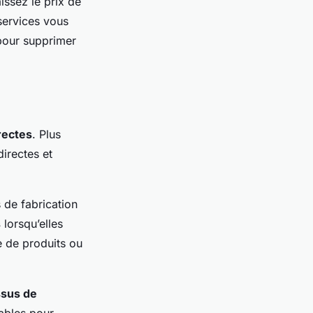
issez le prix de
 services vous
pour supprimer
rectes
. Plus
irectes et
 de fabrication
s
lorsqu’elles
e de produits ou
sus de