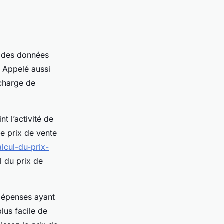
ie des données
. Appelé aussi
charge de
t l’activité de
le prix de vente
alcul-du-prix-
l du prix de
 dépenses ayant
plus facile de