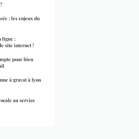
?
cée : les enjeux du
 ligne :
e site internet !
ompte pour bien
ail
nne à gravat à lyon
vocale au service