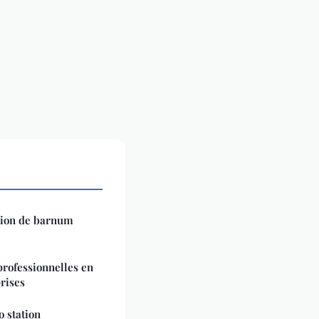
ation de barnum
professionnelles en
rises
o station