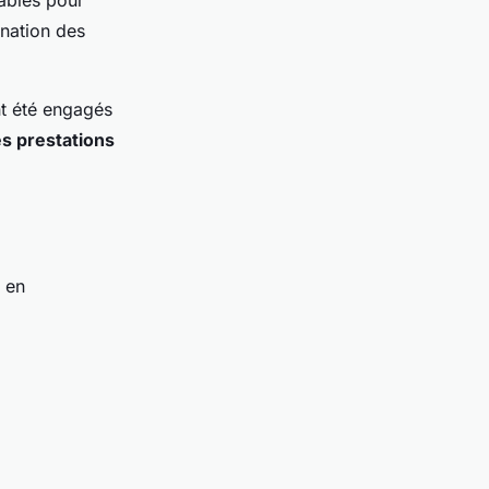
sables pour
ination des
ant été engagés
es prestations
e en