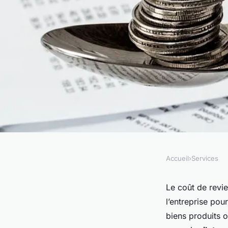
Accueil
›
Services
SERVICES
Entreprise : pourquo
Le coût de revi
l’entreprise pou
de connaître le prix 
biens produits 