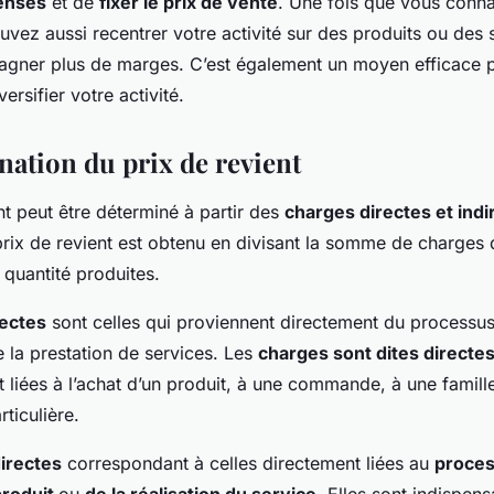
penses
et de
fixer le prix de vente
. Une fois que vous conna
uvez aussi recentrer votre activité sur des produits ou des
agner plus de marges. C’est également un moyen efficace 
ersifier votre activité.
nation du prix de revient
nt peut être déterminé à partir des
charges directes et indi
rix de revient est obtenu en divisant la somme de charges d
a quantité produites.
rectes
sont celles qui proviennent directement du processus
 la prestation de services. Les
charges sont dites directe
 liées à l’achat d’un produit, à une commande, à une famill
rticulière.
irectes
correspondant à celles directement liées au
proces