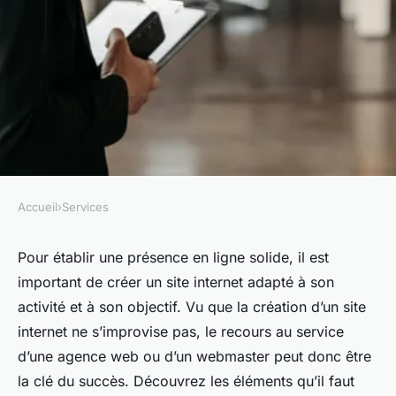
Accueil
›
Services
SERVICES
Concevoir votre présence en
Pour établir une présence en ligne solide, il est
important de créer un site internet adapté à son
ligne : l'importance de la
activité et à son objectif. Vu que la création d’un site
création de site internet !
internet ne s’improvise pas, le recours au service
d’une agence web ou d’un webmaster peut donc être
admin
•
26 janvier 2024
•
3 min de lecture
la clé du succès. Découvrez les éléments qu’il faut