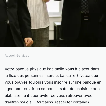
Accueil
›
Services
SERVICES
Ouvrir un compte quand on
Votre banque physique habituelle vous à placer dans
la liste des personnes interdits bancaire ? Notez que
est interdit bancaire : les
vous pouvez toujours vous inscrire sur une banque en
étapes à suivre
ligne pour ouvrir un compte. Il suffit de choisir le bon
établissement pour éviter de vous retrouver avec
admin
•
16 février 2024
•
3 min de lecture
d’autres soucis. Il faut aussi respecter certaines