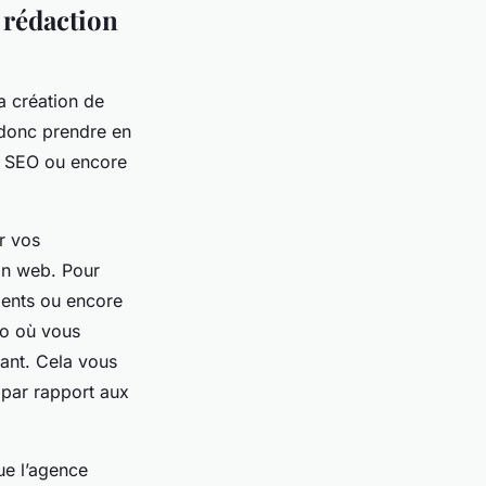
 rédaction
a création de
t donc prendre en
es SEO ou encore
r vos
on web. Pour
édents ou encore
io où vous
vant. Cela vous
e par rapport aux
que l’agence