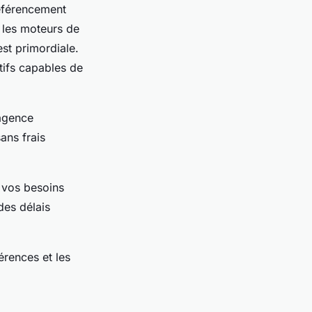
éférencement
 les moteurs de
st primordiale.
tifs capables de
 agence
ans frais
à vos besoins
des délais
érences et les