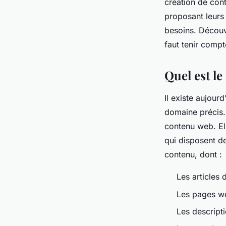
création de con
proposant leurs 
admin
•
26 mars 2024
•
3 min de lecture
besoins. Découvr
faut tenir compt
Quel est l
Il existe aujou
domaine précis.
contenu web. El
qui disposent d
contenu, dont :
Les articles 
Les pages w
Les descript