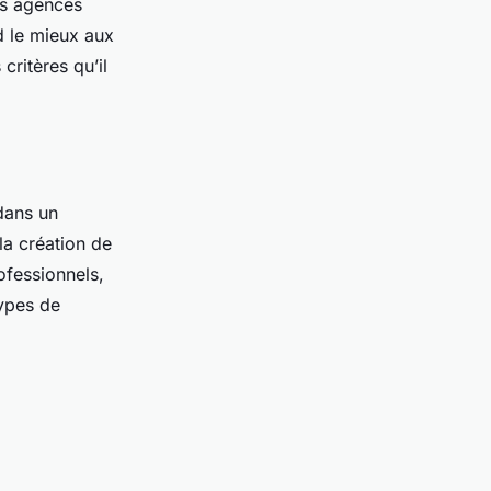
es agences
nd le mieux aux
critères qu’il
dans un
la création de
fessionnels,
types de