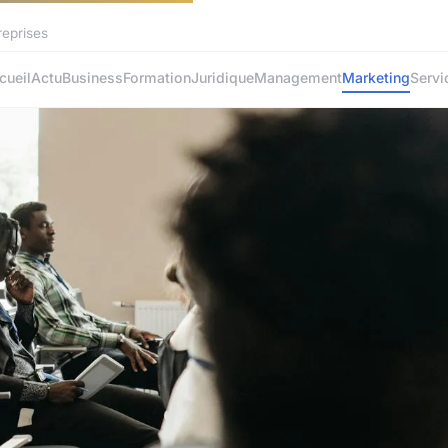
reprises
cueil
Actu
Business
Formation
Juridique
Management
Marketing
Servi