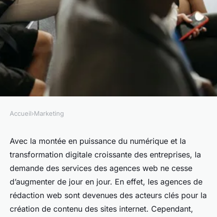
Accueil
›
Marketing
MARKETING
Comment choisir une agence
Avec la montée en puissance du numérique et la
transformation digitale croissante des entreprises, la
rédaction web ?
demande des services des agences web ne cesse
d’augmenter de jour en jour. En effet, les agences de
admin
•
26 mars 2024
•
3 min de lecture
rédaction web sont devenues des acteurs clés pour la
création de contenu des sites internet. Cependant,