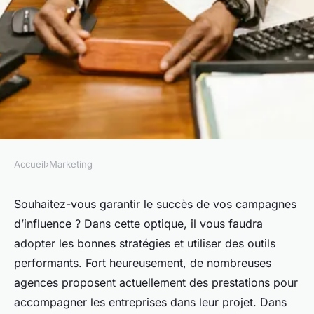
Accueil
›
Marketing
MARKETING
Quels sont critères pour
Souhaitez-vous garantir le succès de vos campagnes
d’influence ? Dans cette optique, il vous faudra
choisir l'agence pour
adopter les bonnes stratégies et utiliser des outils
influenceur adaptée à votre
performants. Fort heureusement, de nombreuses
activité à Bordeaux ?
agences proposent actuellement des prestations pour
accompagner les entreprises dans leur projet. Dans
admin
•
16 avril 2024
•
3 min de lecture