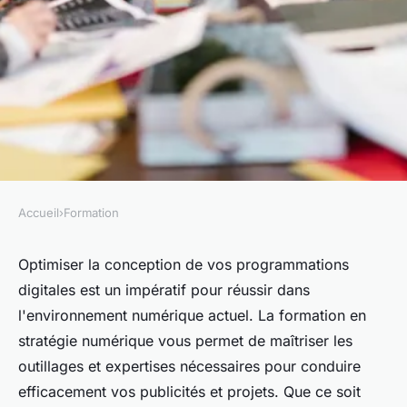
Accueil
›
Formation
FORMATION
Formation stratégie digitale :
Optimiser la conception de vos programmations
digitales est un impératif pour réussir dans
un parcours obligatoire pour
l'environnement numérique actuel. La formation en
réussir votre projet web
stratégie numérique vous permet de maîtriser les
outillages et expertises nécessaires pour conduire
admin
•
27 juin 2024
•
8 min de lecture
efficacement vos publicités et projets. Que ce soit