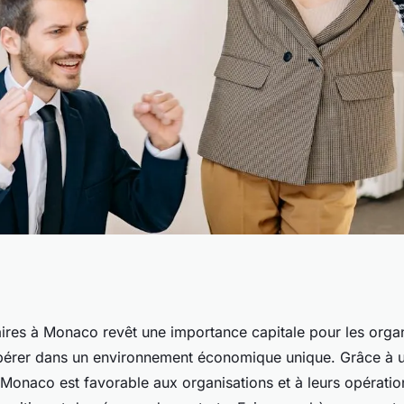
affaires à Monaco :
aires à Monaco revêt une importance capitale pour les organ
pérer dans un environnement économique unique. Grâce à un
dispensable pour
 Monaco est favorable aux organisations et à leurs opératio