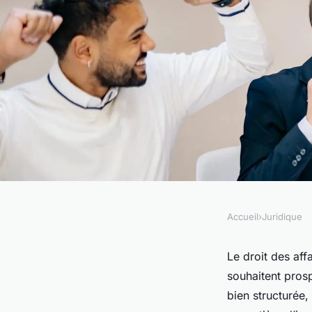
Accueil
›
Juridique
JURIDIQUE
Avocat en droit des 
Le droit des aff
souhaitent pros
un professionnel in
bien structurée,