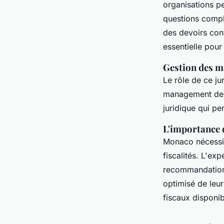
organisations p
questions comp
des devoirs cont
essentielle pour
Gestion des ma
Le rôle de ce j
management des 
juridique qui p
L'importance 
Monaco nécessit
fiscalités. L'ex
recommandations
optimisé de leu
fiscaux disponib