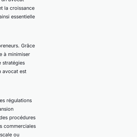
nt la croissance
insi essentielle
epreneurs. Grâce
e à minimiser
 stratégies
n avocat est
les régulations
ansion
 des procédures
ns commerciales
iscale ou