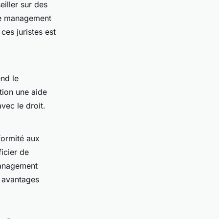
iller sur des
le management
ces juristes est
nd le
tion une aide
vec le droit.
formité aux
icier de
management
s avantages