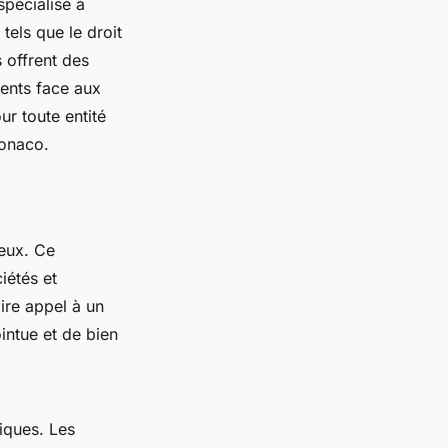
spécialisé à
els que le droit
s offrent des
ients face aux
ur toute entité
Monaco.
reux. Ce
iétés et
ire appel à un
ntue et de bien
iques. Les