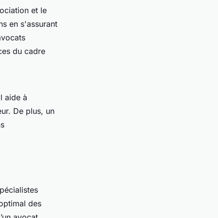
ciation et le
ns en s'assurant
 avocats
nces du cadre
l aide à
eur. De plus, un
ns
pécialistes
optimal des
d’un avocat