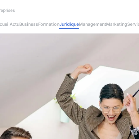
reprises
cueil
Actu
Business
Formation
Juridique
Management
Marketing
Servi