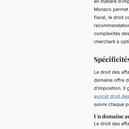
en matière d’imp
les entreprises
Monaco permet d
fiscal, le droit
recommandations 
admin
•
11 septembre 2024
•
6 min de lecture
complexités des 
cherchant à opt
Spécificité
Le droit des aff
domaine offre de
d’imposition. Il
avocat droit de
suivre chaque p
Un domaine ad
Le droit des af